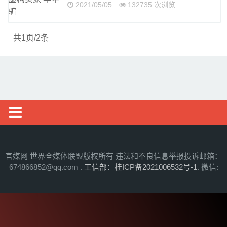
2021/05/05
132735 次浏览
财经资讯
房产汽车
共1页/2条
中华公益联盟
体育新闻
三农资讯
教育培训
健康旅游
国际见闻
中华婚恋联盟
国内新闻
官媒网 世界全媒体联盟版权所有 违法和不良信息举报投诉邮箱：
医美时尚
674866852@qq.com .
工信部：桂ICP备2021006532号-1
. 微信:
东盟新闻
明星影视公司
军事报道
民生维权