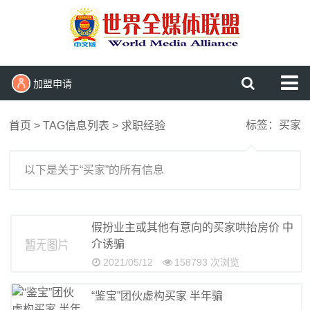
加盟申请
网站首页
标签：买家
首页
> TAG信息列表 > 求职经验
头条新闻播报
国内新闻
以下是关于“买家”的所有信息
国际见闻
军事报道
假扮业主或其他有意向的买家哄抬房价 中
介诱骗
民生维权
2021/05/12
158793 次浏览
文化娱乐
“鉴宝”团伙虚构买家 半年骗
东盟新闻