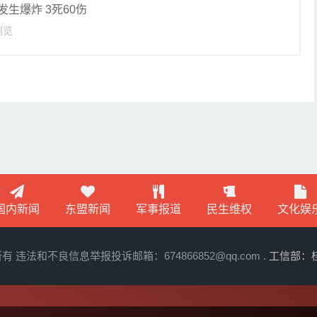
生爆炸 3死60伤
浏览
国内新闻
东盟新闻
军事报道
民生维权
文化娱
违法和不良信息举报投诉邮箱：674866852@qq.com .
工信部：桂I