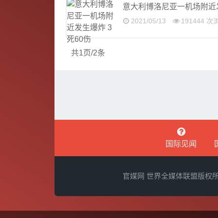
意大利博洛尼亚一机场附近发
2021/05/13
191444 次
共1页/2条
国际见闻
官媒网 世界全媒体联盟版权所有 