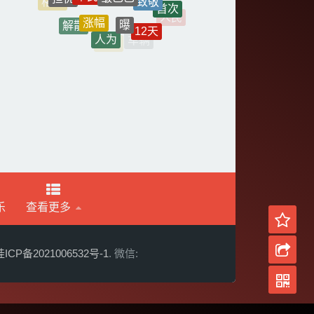
格子
首次
涨幅
人民
曝
解散
12天
资料
人为
车辆
地震
乐
查看更多
CP备2021006532号-1
. 微信: