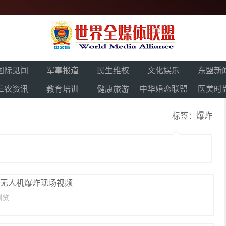
国际见闻
军事报道
民生维权
文化娱乐
东盟新
三农资讯
教育培训
健康旅游
中华婚恋联盟
医美时
标签：爆炸
 无人机爆炸现场视频
浏览