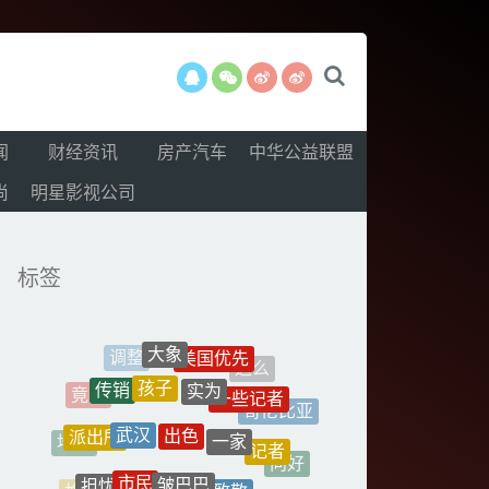
闻
财经资讯
房产汽车
中华公益联盟
尚
明星影视公司
标签
大象
美国优先
这么
孩子
实为
传销
一些记者
竟然
哥伦比亚
出色
武汉
一家
派出所
地区
记者
向好
市民
皱巴巴
担忧
致敬