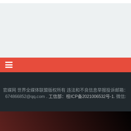
财经资讯
房产汽车
中华公益联盟
体育新闻
三农资讯
教育培训
健康旅游
国际见闻
中华婚恋联盟
国内新闻
官媒网 世界全媒体联盟版权所有 违法和不良信息举报投诉邮箱：
医美时尚
674866852@qq.com .
工信部：桂ICP备2021006532号-1
. 微信:
东盟新闻
明星影视公司
军事报道
民生维权