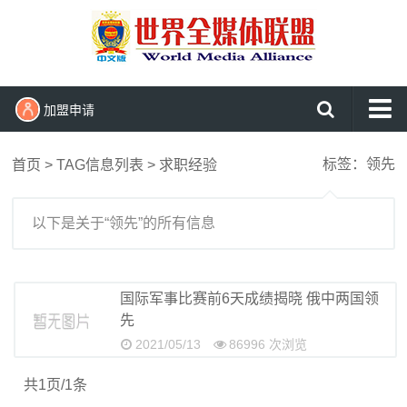
加盟申请
网站首页
标签：领先
首页
> TAG信息列表 > 求职经验
头条新闻播报
国内新闻
以下是关于“领先”的所有信息
国际见闻
军事报道
国际军事比赛前6天成绩揭晓 俄中两国领
先
民生维权
2021/05/13
86996 次浏览
文化娱乐
共1页/1条
东盟新闻