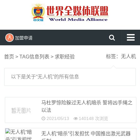
加盟申请
网站首页
标签：无人机
首页
> TAG信息列表 > 求职经验
头条新闻播报
国内新闻
以下是关于“无人机”的所有信息
国际见闻
军事报道
马杜罗惊险躲过无人机暗杀 誓将凶手绳之
以法
民生维权
2021/05/13
140148 次浏览
文化娱乐
无人机“暗杀”引发担忧 中国推出激光武器
东盟新闻