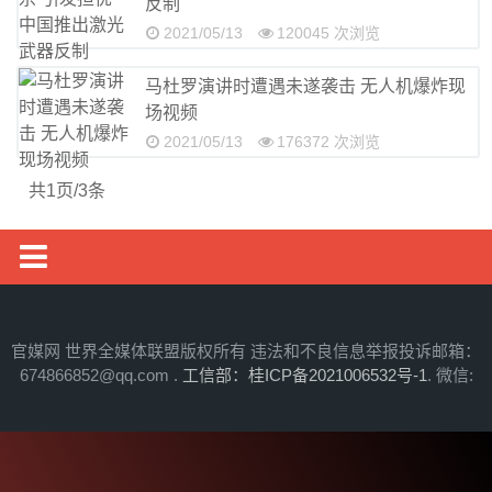
反制
财经资讯
2021/05/13
120045 次浏览
房产汽车
马杜罗演讲时遭遇未遂袭击 无人机爆炸现
中华公益联盟
场视频
2021/05/13
176372 次浏览
体育新闻
三农资讯
共1页/3条
教育培训
健康旅游
国际见闻
中华婚恋联盟
国内新闻
官媒网 世界全媒体联盟版权所有 违法和不良信息举报投诉邮箱：
医美时尚
674866852@qq.com .
工信部：桂ICP备2021006532号-1
. 微信:
东盟新闻
明星影视公司
军事报道
民生维权