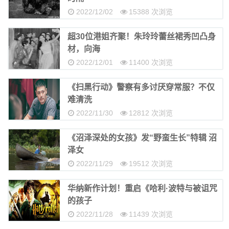
2022/12/02
15388 次浏览
超30位港姐齐聚！朱玲玲蕾丝裙秀凹凸身
材，向海
2022/12/01
11400 次浏览
《扫黑行动》警察有多讨厌穿常服？不仅
难清洗
2022/11/30
12812 次浏览
《沼泽深处的女孩》发“野蛮生长”特辑 沼
泽女
2022/11/29
19512 次浏览
华纳新作计划！重启《哈利·波特与被诅咒
的孩子
2022/11/28
11439 次浏览