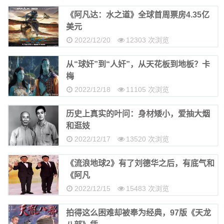
《阿凡达：水之道》全球首周票房4.35亿
美元
2022/12/20
12303 次浏览
从“球奸”到“人奸”，从天花板到地板？卡
梅
2022/12/18
11105 次浏览
历史上真实的叶问：身材矮小，爱抽大烟
和逛妓
2022/12/17
13520 次浏览
《流浪地球2》有了刘德华之后，有底气和
《阿凡
2022/12/15
15483 次浏览
拍得这么困难却被奉为经典，97版《天龙