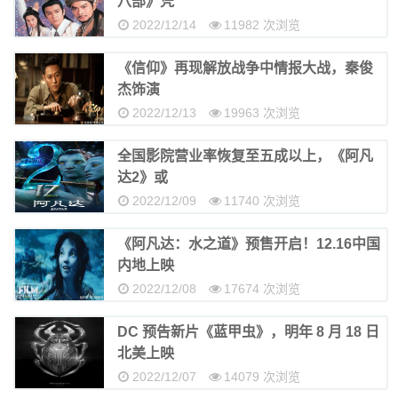
八部》凭
2022/12/14
11982 次浏览
《信仰》再现解放战争中情报大战，秦俊
杰饰演
2022/12/13
19963 次浏览
全国影院营业率恢复至五成以上，《阿凡
达2》或
2022/12/09
11740 次浏览
《阿凡达：水之道》预售开启！12.16中国
内地上映
2022/12/08
17674 次浏览
DC 预告新片《蓝甲虫》，明年 8 月 18 日
北美上映
2022/12/07
14079 次浏览