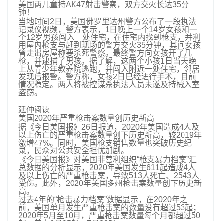
美国两儿童持AK47射击警察，双方交火长达35分
财经资讯
钟！
当地时间2日，美国佛罗里达州警方公布了一段执法
房产汽车
记录仪视频，警方表示，1日晚上一个14岁女孩和一
个12岁男孩闯入一处住宅，在住宅内找到枪支，并利
用屋内枪支与赶到现场的警方交火35分钟，其间女孩
中华公益联盟
曾走出房屋称要杀死警察。最终警方向女孩开了几
枪，并逮捕了男孩。据了解，这两个小孩1日当天晚
体育新闻
上从青少年教养院逃跑，并闯入附近一处住宅，邻居
发现后报警。警方称，女孩2日已经进行手术，目前
情况稳定。两人将被控谋杀执法人员未遂及持械入室
三农资讯
盗窃。
教育培训
延伸阅读
美国2020年严重枪击案数量创历史新高
健康旅游
据《今日美国报》26日报道，2020年美国造成4人及
以上伤亡的严重枪击案数量创下历史新高，较2019年
中华婚恋联盟
激增47%。同时，美国枪支销售数量也突破历史纪
录，民众对公共安全担忧加剧。
《今日美国报》对美国非营利组织“枪支暴力档案”汇
医美时尚
总数据的分析显示，2020年美国发生611起造成4人
及以上伤亡的严重枪击案，导致513人死亡、2543人
明星影视公司
受伤。此外，2020年美国多州枪击案数量创下历史新
高。
过去4年的“枪击暴力档案”数据显示，在2020年之
前，美国单月发生严重枪击案的数量没有超过53起；
2020年5月至10月，严重枪击案数量每个月都超过50