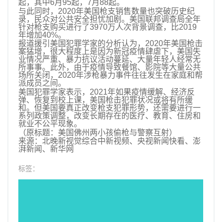
起，其中6月95起，7月88起。
与此同时，2020年美国枪支销售数量也突破历史纪
录，民众对公共安全担忧加剧。美国联邦调查局全年
针对枪支购买进行了3970万人次背景调查，比2019
年增加40%。
报道援引美国犯罪学家的分析认为，2020年美国枪击
案猛增，很大程度上是因为新冠疫情肆虐下，美国失
业情况严重、暴力抗议活动蔓延、大量年轻人经常无
所事事。此外，由于疫情导致餐馆、影院等大量公共
场所关闭，2020年涉枪暴力事件往往发生在家庭和帮
派成员之间。
美国犯罪学家表示，2021年如果疫情缓解、经济反
弹、恢复到校上课，美国枪击犯罪状况或将有所缓
和。但美国要真正改变枪支犯罪形势，还需要进行一
系列政策调整，改变长期存在的医疗、教育、住房和
就业不公平现象。
（原标题：美国佛州两小孩偷枪与警察互射）
来源：北晚新视觉综合中新视频、央视新闻快看、澎
湃新闻、新华网
标签：